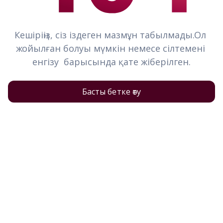
Кешіріңіз, сіз іздеген мазмұн табылмады.Ол 
жойылған болуы мүмкін немесе сілтемені 
енгізу  барысында қате жіберілген.
Басты бетке өту