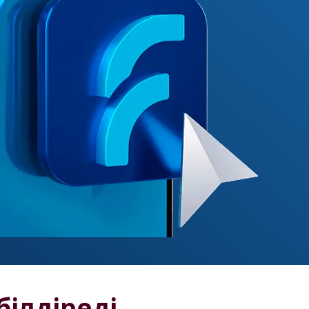
ілдіреді 