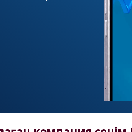
ңдаған компания сенім б