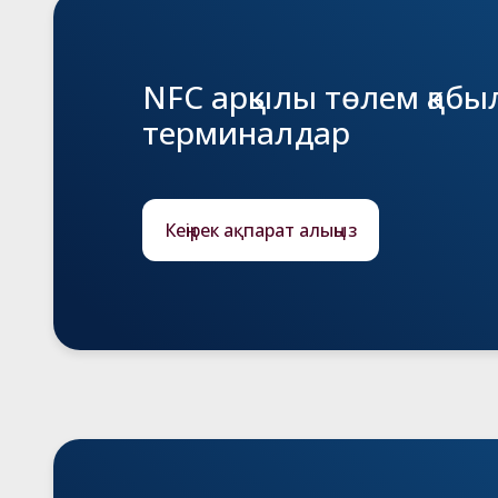
NFC арқылы төлем қаб
терминалдар
Кеңірек ақпарат алыңыз