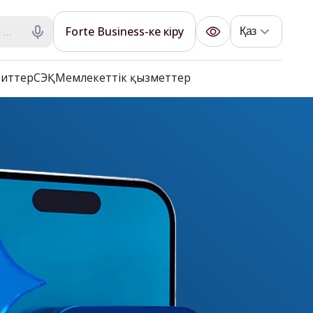
Forte Business-ке кіру
Қаз
иттер
СЭҚ
Мемлекеттік қызметтер