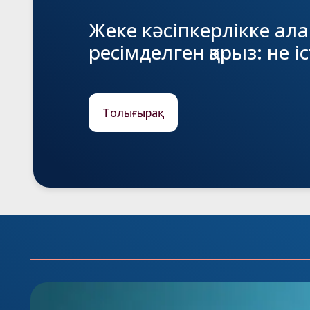
Жеке кәсіпкерлікке ала
ресімделген қарыз: не і
Толығырақ