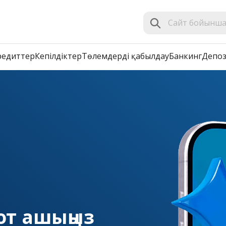
редиттер
Кепілдіктер
Төлемдерді қабылдау
Банкинг
Депоз
шот ашыңыз