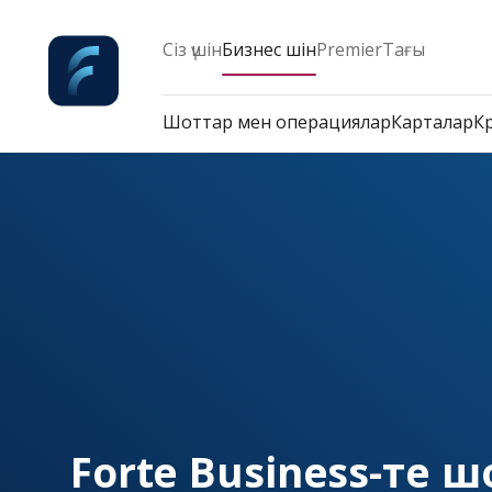
Сіз үшін
Бизнес үшін
Premier
Тағы
Шоттар мен операциялар
Карталар
К
Forte Business-те 