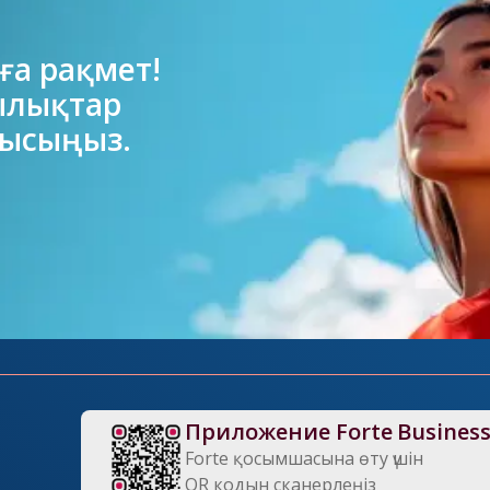
а рақмет!

ылықтар

нысыңыз.
Приложение Forte Busines
Forte қосымшасына өту үшін

QR кодын сканерлеңіз