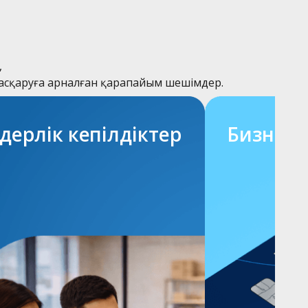
,
басқаруға арналған қарапайым шешімдер.
дерлік кепілдіктер
Бизнес 