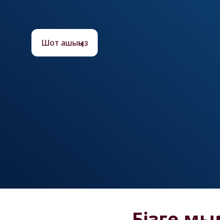
Шот ашыңыз
Бізге мы