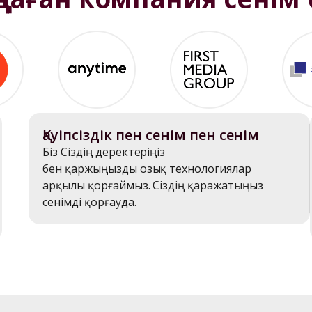
Қауіпсіздік пен сенім пен сенім
Біз Сіздің деректеріңіз 

бен қаржыңызды озық технологиялар 
арқылы қорғаймыз. Сіздің қаражатыңыз 
сенімді қорғауда.