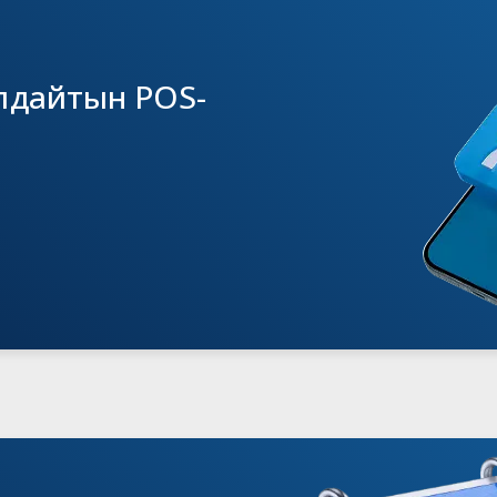
ылдайтын POS-