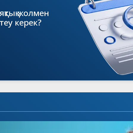
яқтық жолмен
стеу керек?