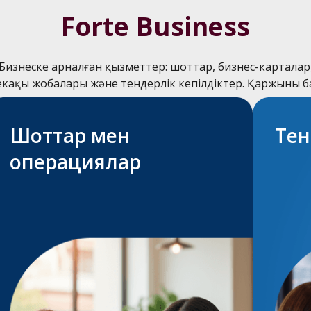
Forte Business
Бизнеске арналған қызметтер: шоттар, бизнес-карталар
бекақы жобалары және тендерлік кепілдіктер. Қаржыны 
Шоттар мен
Тен
операциялар