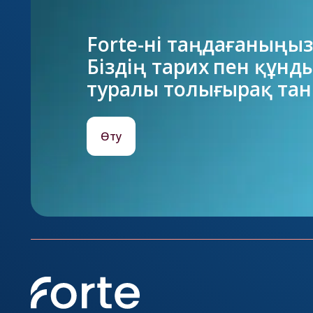
Forte-ні таңдағаныңызғ
Біздің тарих пен құнд
туралы толығырақ та
Өту