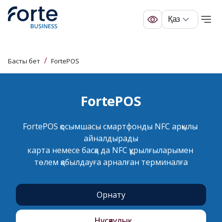
Қаз
/
Басты бет
FortePOS
FortePOS
FortePOS қосымшасы смартфонды NFC арқылы 
айналдырады

карта немесе басқа да NFC құрылғыларымен 
төлем қабылдауға арналған терминалға
Орнату
Нұсқаулық