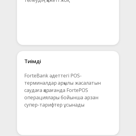
төлеудің қажеті жоқ
Тиімді
ForteBank әдеттегі POS-
терминалдар арқылы жасалатын 
саудаға қарағанда FortePOS  
операциялары бойынша арзан 
супер-тарифтер ұсынады