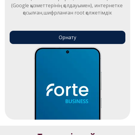
(Google қызметтерінің қолдауымен), интернетке 
қосылған,шифрланған root қолжетімдік
Орнату