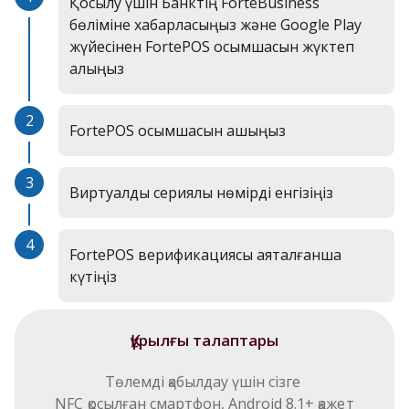
Қосылу үшін Банктің ForteBusiness
бөліміне хабарласыңыз және Google Play
жүйесінен FortePOS қосымшасын жүктеп
алыңыз
2
FortePOS қосымшасын ашыңыз
3
Виртуалды сериялық нөмірді енгізіңіз
4
FortePOS верификациясы аяқталғанша
күтіңіз
Құрылғы талаптары
Төлемді қабылдау үшін сізге 

NFC қосылған смартфон, Android 8.1+ қажет
