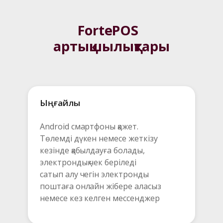
FortePOS  
артықшылықтары
Ыңғайлы	
Android смартфоны қажет.

Төлемді дүкен немесе жеткізу 
кезінде қабылдауға болады, 
электрондық чек беріледі 

сатып алу чегін электронды 
поштаға онлайн жібере аласыз

немесе кез келген мессенджер