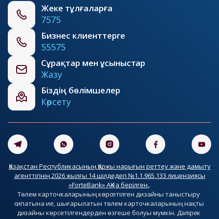
Жеке тұлғаларға
7575
Бизнес клиенттерге
55575
Сұрақтар мен ұсыныстар
Жазу
Біздің бөлімшелер
Көрсету
Қазақстан Республикасының Қаржы нарығын реттеу және дамыту
агенттігінің 2026 жылғы 14 шілдедегі №1.1.965.133 лицензиясы
«ForteBank» АҚ-ға берілген.
.
Төлем карточкаларының көрсетілген дизайны таныстыру 
сипатына ие, шығарылатын төлем карточкаларының нақты 
дизайны көрсетілгендерден өзгеше болуы мүмкін. Дәлірек 