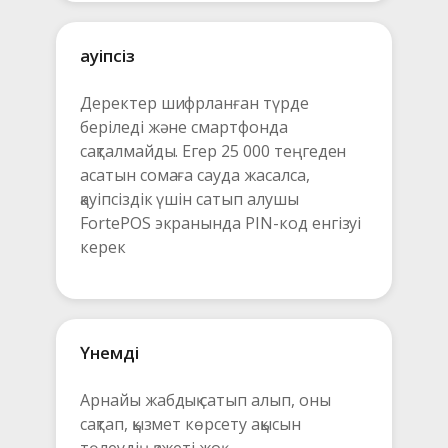
Қауіпсіз
Деректер шифрланған түрде 
беріледі және смартфонда 
сақталмайды. Егер 25 000 теңгеден 
асатын сомаға сауда жасалса, 
қауіпсіздік үшін сатып алушы 
FortePOS экранында PIN-код енгізуі 
керек
Үнемді
Арнайы жабдық сатып алып, оны 
сақтап, қызмет көрсету ақысын 