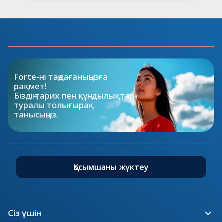
Forte-ні таңдағаныңызға 
рақмет!

Біздің тарих пен құндылықтар

туралы толығырақ 
танысыңыз.
Қосымшаны жүктеу
Сіз үшін