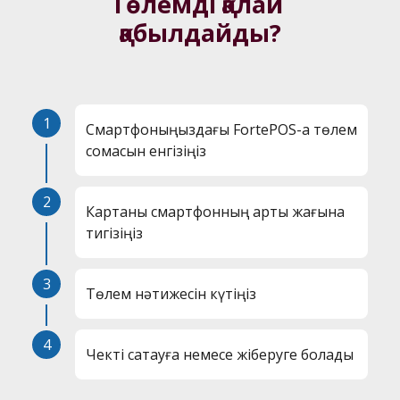
Төлемді қалай 
қабылдайды?
1
Смартфоныңыздағы FortePOS-қа төлем
сомасын енгізіңіз
2
Картаны смартфонның артқы жағына
тигізіңіз
3
Төлем нәтижесін күтіңіз
4
Чекті сақтауға немесе жіберуге болады