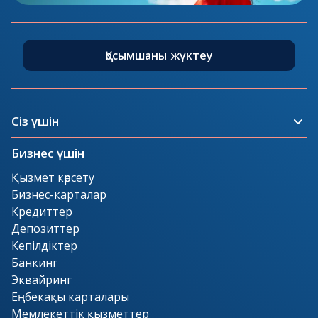
Қосымшаны жүктеу
Сіз үшін
Бизнес үшін
Қызмет көрсету
Бизнес-карталар
Кредиттер
Депозиттер
Кепілдіктер
Банкинг
Эквайринг
Еңбекақы карталары
Мемлекеттік қызметтер