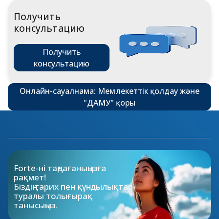
Получить
консультацию
Получить
консультацию
Онлайн-сауалнама: Мемлекеттік қолдау және
"ДАМУ" қоры
Forte-ні таңдағаныңызға 
рақмет!

Біздің тарих пен құндылықтар

туралы толығырақ 
танысыңыз.