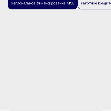
Региональное финансирование МСБ
Льготное кредит
Астана қаласы үшін кредиттеу бағдарламалары
Алматы қаласы  және Алматы облысы үшін 
ШОБ кредиттеу бағдарламалары
Жамбыл облысы үшін МСБ-ны кредиттеу 
бағдарламалары
Абай облысы үшін ШОБ кредиттеу 
бағдарламалары
Басқа өңірлер үшін ШОБ кредиттеу 
бағдарламалары